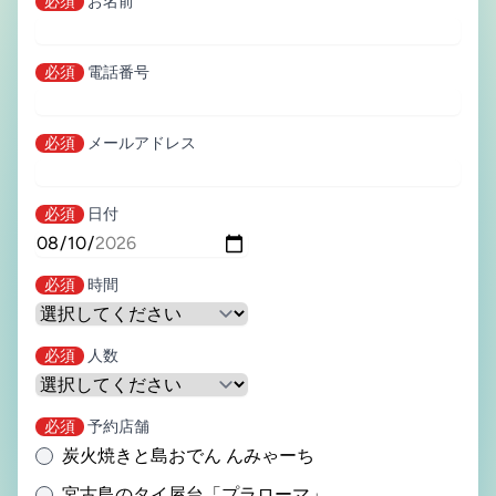
必須
お名前
必須
電話番号
必須
メールアドレス
必須
日付
必須
時間
必須
人数
必須
予約店舗
炭火焼きと島おでん んみゃーち
宮古島のタイ屋台「プラローマ」